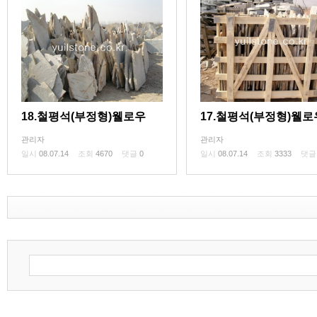
18.철평석(부정형)웰로우
17.철평석(부정형)웰로
관리자
관리자
일시
08.07.14
조회
4670
댓글
0
일시
08.07.14
조회
3333
댓