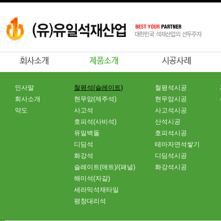
인사말
철평석(슬레이트)
철평석시공
회사소개
현무암(제주석)
현무암시공
약도
사고석
사고석시공
호피석(사비석)
산석시공
유일벽돌
호피석시공
디딤석
테마자연석쌓기
화강석
디딤석시공
슬레이트(매트)/(패널)
화강석시공
해미석(자갈)
세라믹석재타일
평창대리석