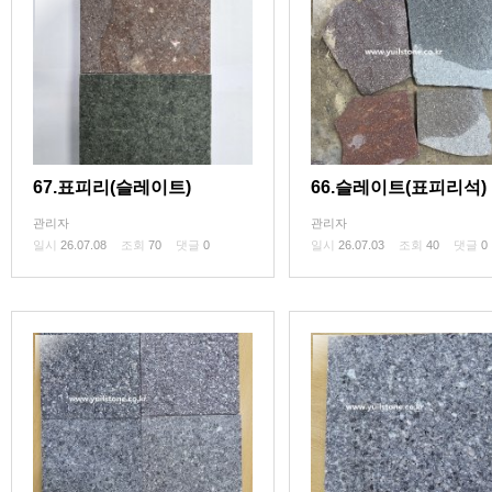
67.표피리(슬레이트)
66.슬레이트(표피리석)
관리자
관리자
일시
26.07.08
조회
70
댓글
0
일시
26.07.03
조회
40
댓글
0