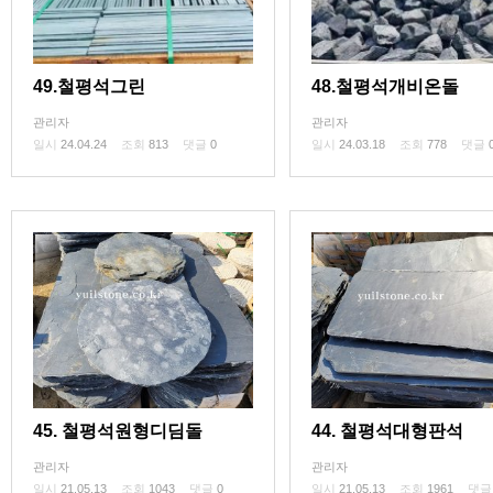
49.철평석그린
48.철평석개비온돌
관리자
관리자
일시
24.04.24
조회
813
댓글
0
일시
24.03.18
조회
778
댓글
45. 철평석원형디딤돌
44. 철평석대형판석
관리자
관리자
일시
21.05.13
조회
1043
댓글
0
일시
21.05.13
조회
1961
댓