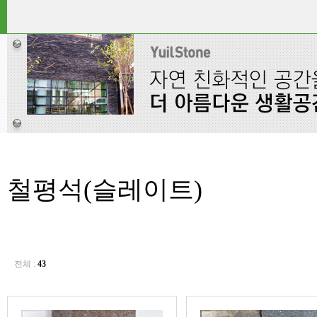
철평석(슬레이트)
전체 :
43