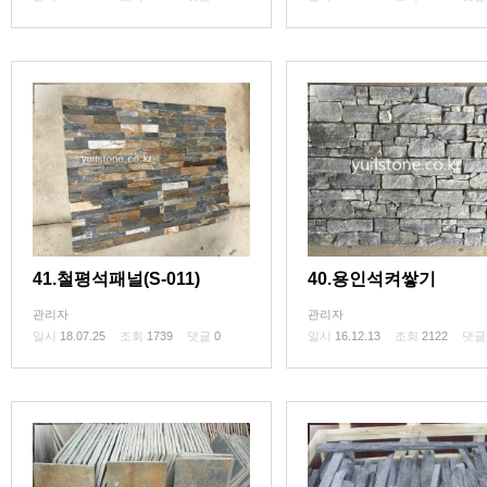
41.철평석패널(S-011)
40.용인석켜쌓기
관리자
관리자
일시
18.07.25
조회
1739
댓글
0
일시
16.12.13
조회
2122
댓