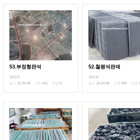
53.부정형판석
52.철평석판재
관리자
관리자
일시
25.06.09
조회
461
댓글
0
일시
25.04.06
조회
685
댓글