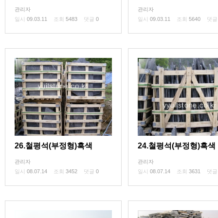
014
018
관리자
관리자
일시
09.03.11
조회
5483
댓글
0
일시
09.03.11
조회
5640
댓
26.철평석(부정형)흑색
24.철평석(부정형)흑색
관리자
관리자
일시
08.07.14
조회
3452
댓글
0
일시
08.07.14
조회
3631
댓