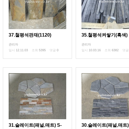
37.철평석판재(1120)
35.철평석켜쌓기(흑색)
관리자
관리자
일시
12.11.03
조회
5395
댓글
0
일시
10.03.16
조회
6382
댓
31.슬레이트(패널,매트) S-
30.슬레이트(패널,매트) 