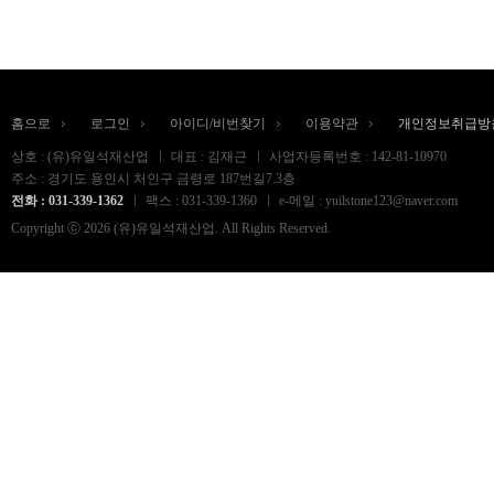
홈으로
로그인
아이디/비번찾기
이용약관
개인정보취급방
상호 : (유)유일석재산업
대표 : 김재근
사업자등록번호 : 142-81-10970
주소 : 경기도 용인시 처인구 금령로 187번길7.3층
전화 : 031-339-1362
팩스 : 031-339-1360
e-메일 : yuilstone123@naver.com
Copyright ⓒ 2026 (유)유일석재산업. All Rights Reserved.