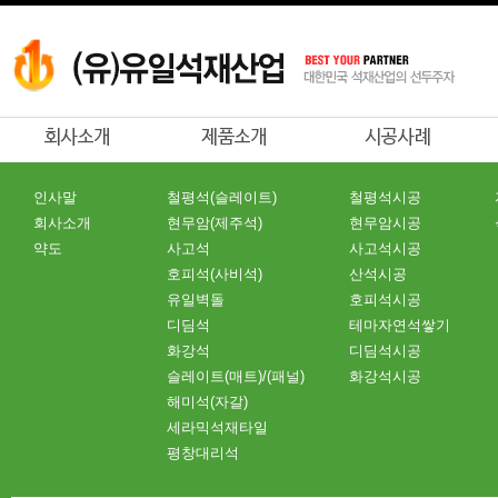
인사말
철평석(슬레이트)
철평석시공
회사소개
현무암(제주석)
현무암시공
약도
사고석
사고석시공
호피석(사비석)
산석시공
유일벽돌
호피석시공
디딤석
테마자연석쌓기
화강석
디딤석시공
슬레이트(매트)/(패널)
화강석시공
해미석(자갈)
세라믹석재타일
평창대리석